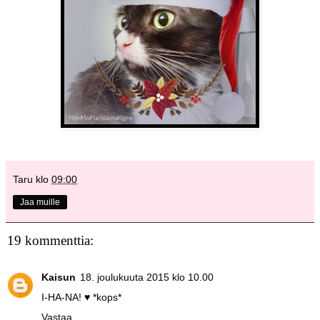
Taru
klo
09:00
Jaa muille
19 kommenttia:
Kaisun
18. joulukuuta 2015 klo 10.00
I-HA-NA! ♥ *kops*
Vastaa