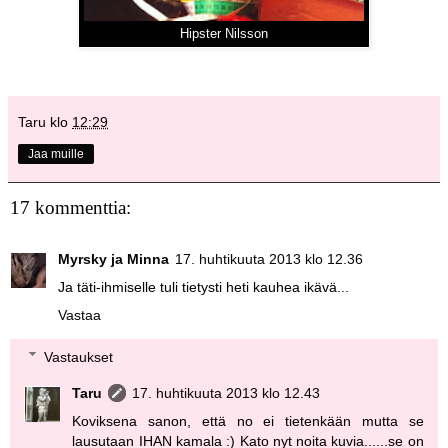
Hipster Nilsson
Taru
klo
12:29
Jaa muille
17 kommenttia:
Myrsky ja Minna
17. huhtikuuta 2013 klo 12.36
Ja täti-ihmiselle tuli tietysti heti kauhea ikävä...
Vastaa
Vastaukset
Taru
17. huhtikuuta 2013 klo 12.43
Koviksena sanon, että no ei tietenkään mutta se
lausutaan IHAN kamala :) Kato nyt noita kuvia......se on