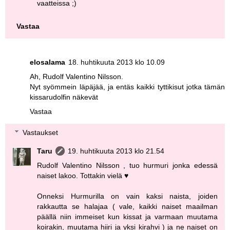
vaatteissa ;)
Vastaa
elosalama
18. huhtikuuta 2013 klo 10.09
Ah, Rudolf Valentino Nilsson.
Nyt syömmein läpäjää, ja entäs kaikki tyttikisut jotka tämän
kissarudolfin näkevät
Vastaa
Vastaukset
Taru
19. huhtikuuta 2013 klo 21.54
Rudolf Valentino Nilsson , tuo hurmuri jonka edessä
naiset lakoo. Tottakin vielä ♥
Onneksi Hurmurilla on vain kaksi naista, joiden
rakkautta se halajaa ( vale, kaikki naiset maailman
päällä niin immeiset kun kissat ja varmaan muutama
koirakin, muutama hiiri ja yksi kirahvi ) ja ne naiset on